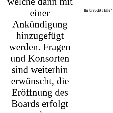
erwünscht, die
Eröffnung des
Boards erfolgt sehr
wahrscheinlich zu
Beginn der
nächsten Woche.
Danke für die
Geduld!
The Midnight Sun
›
Sisters