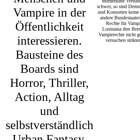
auf
Boards sind Horror,
Thriller, Action,
Alltag und
selbstverständlich
Urban Fantasy. Das
recht junge Board
steckt noch in
Kinderschuhen, die
Community jedoch
engagiert und