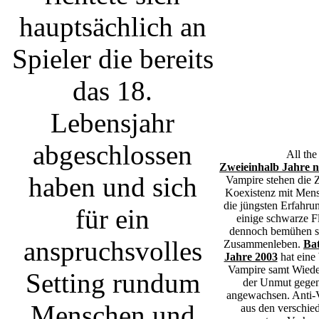
All the
das 18. Lebensjahr
Zweieinhalb Ja
Out
der Vampire 
abgeschlossen
eine friedliche 
nicht besonde
Erfahrungen mit 
haben und sich für
schwarze Flec
dennoch bemühen 
ein anspruchsvolles
ein Zusammen
Louisiana im Ja
von anarchist
Setting rundum
Wiedergänger erho
gegenüber Blutsa
Menschen und
Anti-Vampirparte
verschieden
momentane Ver
Vampire in der
Rechte schwer, s
Anfeindungen 
Öffentlichkeit
Seltenheit m
Bundestaaten d
Rechte für Vamp
interessieren.
Louisiana ihre 
für Vampirrecht
Bausteine des
Gegenteil, sie ve